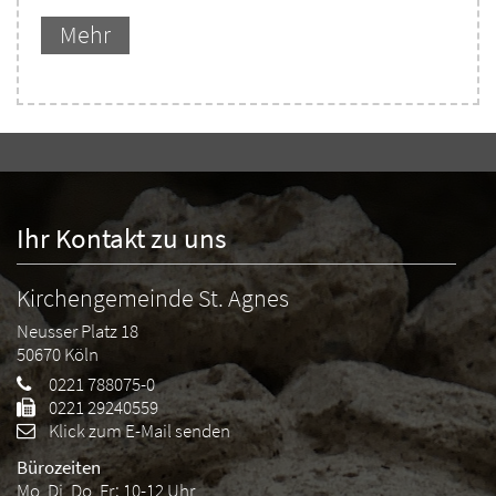
Mehr
Ihr Kontakt zu uns
Kirchengemeinde St. Agnes
Neusser Platz 18
50670
Köln
0221 788075-0
0221 29240559
Klick zum E-Mail senden
Bürozeiten
Mo, Di, Do, Fr: 10-12 Uhr