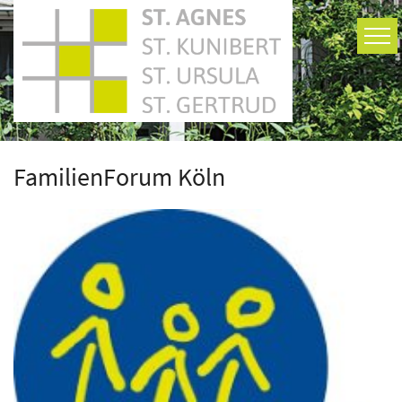
Zum Inhalt springen
FamilienForum Köln