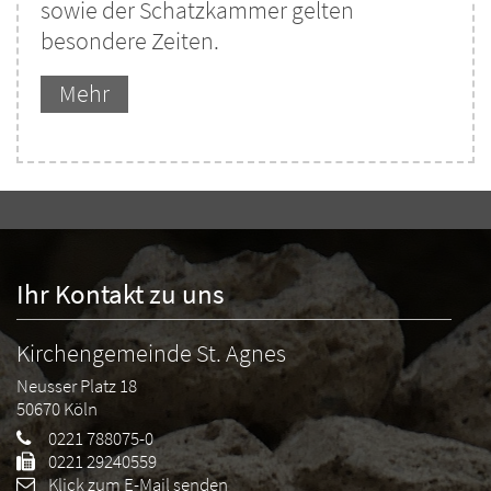
sowie der Schatzkammer gelten
besondere Zeiten.
Mehr
Ihr Kontakt zu uns
Kirchengemeinde St. Agnes
Neusser Platz 18
50670
Köln
0221 788075-0
0221 29240559
Klick zum E-Mail senden