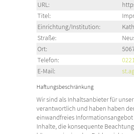
URL:
http
Titel:
Imp
Einrichtung/Institution:
Kath
Straße:
Neus
Ort:
5067
Telefon:
022
E-Mail:
st.a
Haftungsbeschränkung
Wir sind als Inhaltsanbieter für unse
verantwortlich und haben haben den 
einwandfreies Informationsangebot z
Inhalte, die konsequente Beachtung 