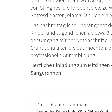
dem pastoralen Team von St. Agnes 
von St. Agnes, die Krippenspiele zu
Gottesdiensten, einmal jährlich ein r
Das nachmittägliche Chorangebot der 
Kinder und Jugendlichen ab etwa 3
der Umgang mit der Notenschrift erl
Grundschulalter, die das möchten, e
professionelle Stimmbildung.
Herzliche Einladung zum Mitsingen 
Sänger:innen!
Dirk- Johannes
Neumann
Leiter der Singschule Köln-Mitte (Konta