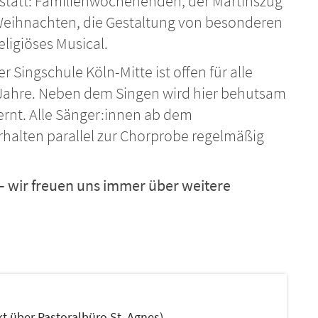
statt: Familienwochenenden, der Martinszug
 Weihnachten, die Gestaltung von besonderen
eligiöses Musical.
Singschule Köln-Mitte ist offen für alle
 Jahre. Neben dem Singen wird hier behutsam
ernt. Alle Sänger:innen ab dem
rhalten parallel zur Chorprobe regelmäßig
– wir freuen uns immer über weitere
kt über Pastoralbüro St. Agnes)