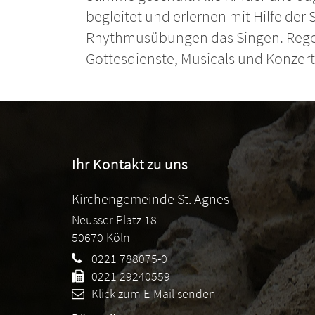
begleitet und erlernen mit Hilfe de
Rhythmusübungen das Singen. Rege
Gottesdienste, Musicals und Konzert
Ihr Kontakt zu uns
Kirchengemeinde St. Agnes
Neusser Platz 18
50670
Köln
0221 788075-0
0221 29240559
Klick zum E-Mail senden