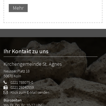
Mehr
Ihr Kontakt zu uns
Kirchengemeinde St. Agnes
Neusser Platz 18
50670
Köln
0221 788075-0
0221 29240559
Klick zum E-Mail senden
Bürozeiten
Mo, Di, Do, Fr: 10-12 Uhr