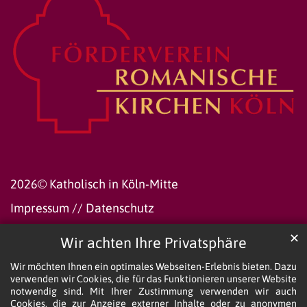
2026© Katholisch in Köln-Mitte
Impressum
//
Datenschutz
✕
Wir achten Ihre Privatsphäre
Wir möchten Ihnen ein optimales Webseiten-Erlebnis bieten. Dazu
verwenden wir Cookies, die für das Funktionieren unserer Website
notwendig sind. Mit Ihrer Zustimmung verwenden wir auch
Cookies, die zur Anzeige externer Inhalte oder zu anonymen