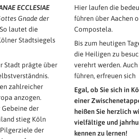
ANAE ECCLESIAE
Hier laufen die bed
Gottes Gnade der
führen über Aachen o
. So lautet die
Compostela.
Kölner Stadtsiegels
Bis zum heutigen Ta
die Heiligen zu besuc
er Stadt prägte über
verehrt werden. Auch 
elbstverständnis.
führen, erfreuen sich
ien zahlreicher
Egal, ob Sie sich in 
uropa anzogen.
einer Zwischenetappe 
r Gebeine der
heißen Sie herzlich w
land stieg Köln
vielfältige und jahrh
Pilgerziele der
kennen zu lernen!