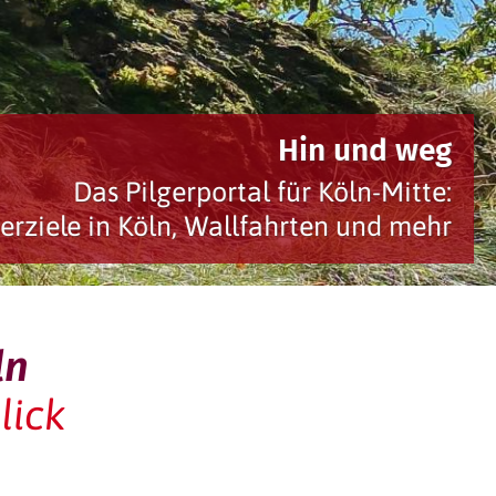
Hin und w
Das Pilgerportal für Köln-Mitt
 Pilgerziele in Köln, Wallfahrten und me
© Norbert
ln
lick