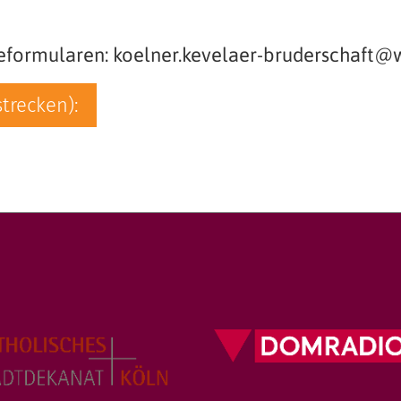
eformularen: koelner.kevelaer-bruderschaft
trecken):