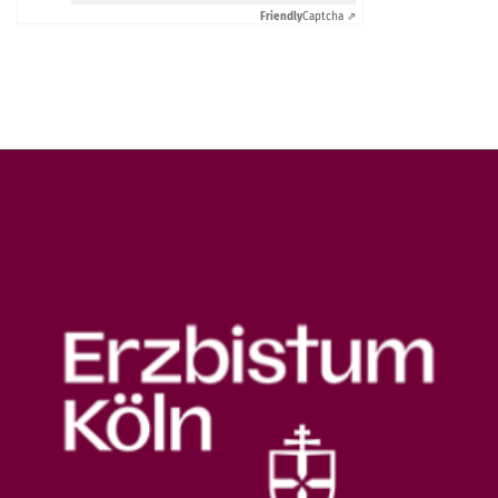
Friendly
Captcha ⇗