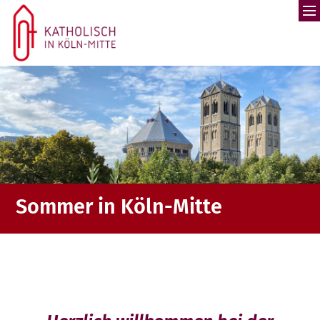
Zum Inhalt springen
Sommer in Köln-Mitte