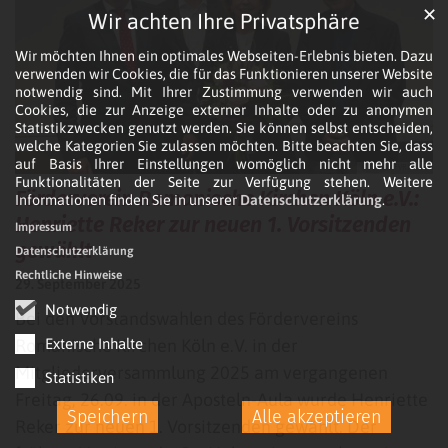
✕
Wir achten Ihre Privatsphäre
Wir möchten Ihnen ein optimales Webseiten-Erlebnis bieten. Dazu
verwenden wir Cookies, die für das Funktionieren unserer Website
notwendig sind. Mit Ihrer Zustimmung verwenden wir auch
Cookies, die zur Anzeige externer Inhalte oder zu anonymen
Statistikzwecken genutzt werden. Sie können selbst entscheiden,
welche Kategorien Sie zulassen möchten. Bitte beachten Sie, dass
auf Basis Ihrer Einstellungen womöglich nicht mehr alle
© Archiv FVRKK e.V.
Funktionalitäten der Seite zur Verfügung stehen. Weitere
Förderverein Romanische Kirchen Köln e.V.:
Informationen finden Sie in unserer
Datenschutzerklärung
.
Henriette Reker zur neuen 1. Vorsitzenden
Impressum
gewählt
Datenschutzerklärung
Rechtliche Hinweise
29. September 2025
Notwendig
Bei den Vorstandswahlen des Fördervereins
Romanische Kirchen Köln e.V. in der
Externe Inhalte
Mitgliederversammlung 2025 am vergangenen
Statistiken
Freitag, 26.09. in der Aposteln-Aula wurde Henriette
Speichern
Alle akzeptieren
Reker zur neuen 1. Vorsitzenden gewählt. Der