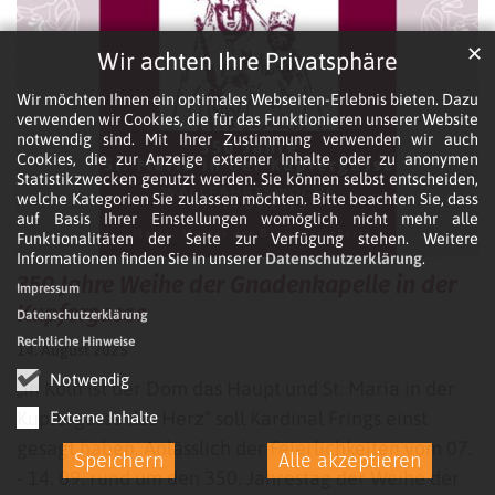
✕
Wir achten Ihre Privatsphäre
Wir möchten Ihnen ein optimales Webseiten-Erlebnis bieten. Dazu
verwenden wir Cookies, die für das Funktionieren unserer Website
notwendig sind. Mit Ihrer Zustimmung verwenden wir auch
Cookies, die zur Anzeige externer Inhalte oder zu anonymen
Statistikzwecken genutzt werden. Sie können selbst entscheiden,
welche Kategorien Sie zulassen möchten. Bitte beachten Sie, dass
auf Basis Ihrer Einstellungen womöglich nicht mehr alle
Funktionalitäten der Seite zur Verfügung stehen. Weitere
Informationen finden Sie in unserer
Datenschutzerklärung
.
350 Jahre Weihe der Gnadenkapelle in der
Impressum
Kupfergasse
Datenschutzerklärung
Rechtliche Hinweise
14. August 2025
Notwendig
„In Köln ist der Dom das Haupt und St. Maria in der
Kupfergasse das Herz“ soll Kardinal Frings einst
Externe Inhalte
gesagt haben. Anlässlich der Feierlichkeiten vom 07.
Speichern
Alle akzeptieren
- 14. 09. rund um den 350. Jahrestag der Weihe der